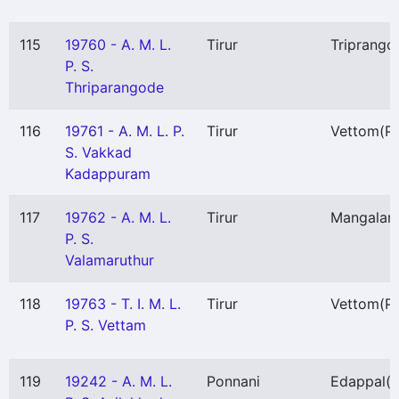
115
19760 - A. M. L.
Tirur
Triprango
P. S.
Thriparangode
116
19761 - A. M. L. P.
Tirur
Vettom
(P)
S. Vakkad
Kadappuram
117
19762 - A. M. L.
Tirur
Mangala
P. S.
Valamaruthur
118
19763 - T. I. M. L.
Tirur
Vettom
(P)
P. S. Vettam
119
19242 - A. M. L.
Ponnani
Edappal
(P