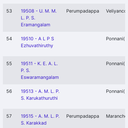
53
19508 - U. M. M.
Perumpadappa
Veliyanco
L. P. S.
Eramangalam
54
19510 - A L P S
Ponnani
(
Ezhuvathiruthy
55
19511 - K. E. A. L.
Ponnani
(
P. S.
Eswaramangalam
56
19513 - A. M. L. P.
Ponnani
(
S. Karukathuruthi
57
19515 - A. M. L. P.
Perumpadappa
Maranche
S. Karakkad