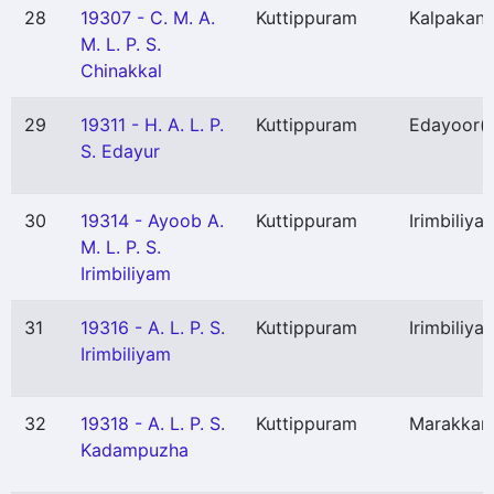
28
19307 - C. M. A.
Kuttippuram
Kalpakanc
M. L. P. S.
Chinakkal
29
19311 - H. A. L. P.
Kuttippuram
Edayoor
(
S. Edayur
30
19314 - Ayoob A.
Kuttippuram
Irimbiliya
M. L. P. S.
Irimbiliyam
31
19316 - A. L. P. S.
Kuttippuram
Irimbiliya
Irimbiliyam
32
19318 - A. L. P. S.
Kuttippuram
Marakkar
Kadampuzha