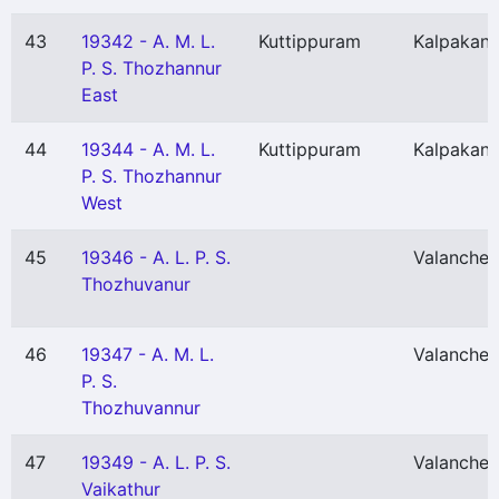
43
19342 - A. M. L.
Kuttippuram
Kalpakanc
P. S. Thozhannur
East
44
19344 - A. M. L.
Kuttippuram
Kalpakanc
P. S. Thozhannur
West
45
19346 - A. L. P. S.
Valancher
Thozhuvanur
46
19347 - A. M. L.
Valancher
P. S.
Thozhuvannur
47
19349 - A. L. P. S.
Valancher
Vaikathur