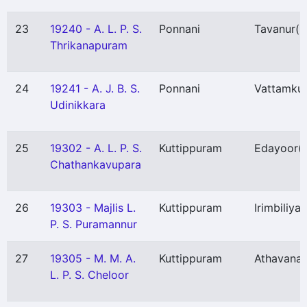
23
19240 - A. L. P. S.
Ponnani
Tavanur
(P
Thrikanapuram
24
19241 - A. J. B. S.
Ponnani
Vattamku
Udinikkara
25
19302 - A. L. P. S.
Kuttippuram
Edayoor
(
Chathankavupara
26
19303 - Majlis L.
Kuttippuram
Irimbiliya
P. S. Puramannur
27
19305 - M. M. A.
Kuttippuram
Athavana
L. P. S. Cheloor