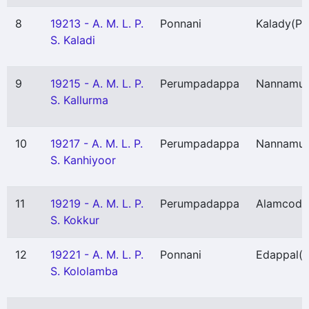
8
19213 - A. M. L. P.
Ponnani
Kalady
(P)
S. Kaladi
9
19215 - A. M. L. P.
Perumpadappa
Nannamu
S. Kallurma
10
19217 - A. M. L. P.
Perumpadappa
Nannamu
S. Kanhiyoor
11
19219 - A. M. L. P.
Perumpadappa
Alamcode
S. Kokkur
12
19221 - A. M. L. P.
Ponnani
Edappal
(P
S. Kololamba