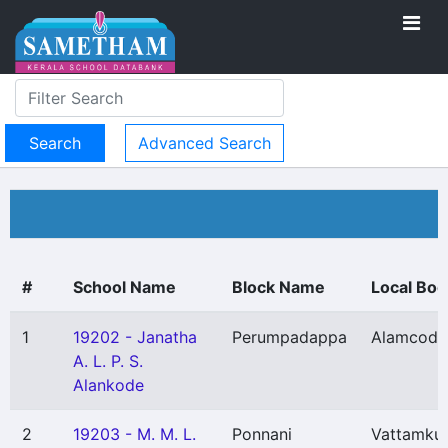
Advanced Search
#
School Name
Block Name
Local Bod
1
19202 - Janatha
Perumpadappa
Alamcode
A. L. P. S.
Alankode
2
19203 - M. M. L.
Ponnani
Vattamku