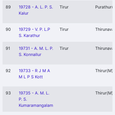
89
19728 - A. L. P. S.
Tirur
Purathur
(
Kalur
90
19729 - V. P. L.P
Tirur
Thirunava
S. Karathur
91
19731 - A. M. L. P.
Tirur
Thirunava
S. Konnallur
92
19733 - R J M A
Thirur
(M)
M L P S Kott
93
19735 - A. M. L.
Thirur
(M)
P. S.
Kumaramangalam