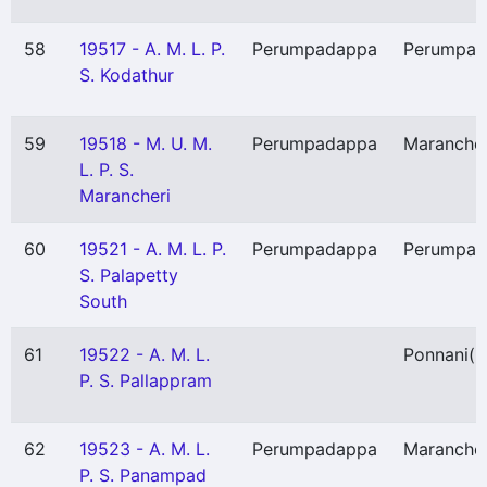
58
19517 - A. M. L. P.
Perumpadappa
Perumpad
S. Kodathur
59
19518 - M. U. M.
Perumpadappa
Maranche
L. P. S.
Marancheri
60
19521 - A. M. L. P.
Perumpadappa
Perumpad
S. Palapetty
South
61
19522 - A. M. L.
Ponnani
(
P. S. Pallappram
62
19523 - A. M. L.
Perumpadappa
Maranche
P. S. Panampad