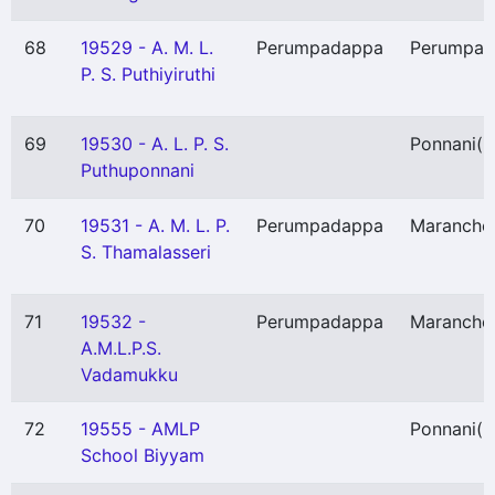
68
19529 - A. M. L.
Perumpadappa
Perumpad
P. S. Puthiyiruthi
69
19530 - A. L. P. S.
Ponnani
(
Puthuponnani
70
19531 - A. M. L. P.
Perumpadappa
Maranche
S. Thamalasseri
71
19532 -
Perumpadappa
Maranche
A.M.L.P.S.
Vadamukku
72
19555 - AMLP
Ponnani
(
School Biyyam