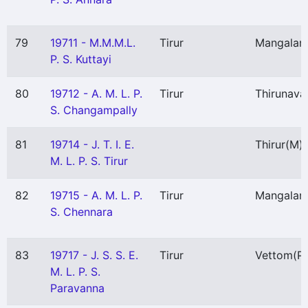
79
19711 - M.M.M.L.
Tirur
Mangala
P. S. Kuttayi
80
19712 - A. M. L. P.
Tirur
Thirunava
S. Changampally
81
19714 - J. T. I. E.
Thirur
(M)
M. L. P. S. Tirur
82
19715 - A. M. L. P.
Tirur
Mangala
S. Chennara
83
19717 - J. S. S. E.
Tirur
Vettom
(P)
M. L. P. S.
Paravanna