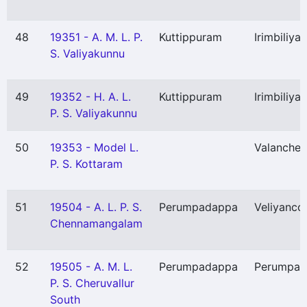
48
19351 - A. M. L. P.
Kuttippuram
Irimbiliya
S. Valiyakunnu
49
19352 - H. A. L.
Kuttippuram
Irimbiliya
P. S. Valiyakunnu
50
19353 - Model L.
Valancher
P. S. Kottaram
51
19504 - A. L. P. S.
Perumpadappa
Veliyanco
Chennamangalam
52
19505 - A. M. L.
Perumpadappa
Perumpad
P. S. Cheruvallur
South