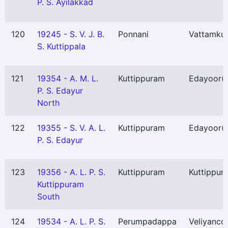
P. S. Ayilakkad
120
19245 - S. V. J. B.
Ponnani
Vattamku
S. Kuttippala
121
19354 - A. M. L.
Kuttippuram
Edayoor
(
P. S. Edayur
North
122
19355 - S. V. A. L.
Kuttippuram
Edayoor
(
P. S. Edayur
123
19356 - A. L. P. S.
Kuttippuram
Kuttippur
Kuttippuram
South
124
19534 - A. L. P. S.
Perumpadappa
Veliyanco