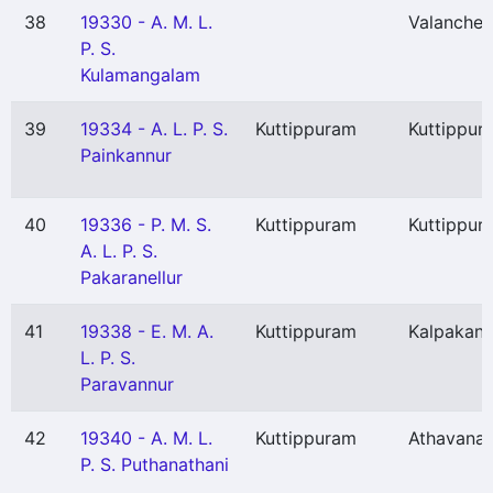
38
19330 - A. M. L.
Valancher
P. S.
Kulamangalam
39
19334 - A. L. P. S.
Kuttippuram
Kuttippur
Painkannur
40
19336 - P. M. S.
Kuttippuram
Kuttippur
A. L. P. S.
Pakaranellur
41
19338 - E. M. A.
Kuttippuram
Kalpakanc
L. P. S.
Paravannur
42
19340 - A. M. L.
Kuttippuram
Athavana
P. S. Puthanathani