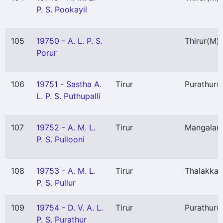
P. S. Pookayil
105
19750 - A. L. P. S.
Thirur
(M)
Porur
106
19751 - Sastha A.
Tirur
Purathur
(
L. P. S. Puthupalli
107
19752 - A. M. L.
Tirur
Mangala
P. S. Pullooni
108
19753 - A. M. L.
Tirur
Thalakka
P. S. Pullur
109
19754 - D. V. A. L.
Tirur
Purathur
(
P. S. Purathur