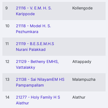
9
21116 - V. E.M. H. S.
Kollengode
Karippode
10
21118 - Model H. S.
Pezhumkara
11
21119 - B.E.S.E.M.H.S
Nurani Palakkad
12
21129 - Betheny EMHS,
Attappady
Vattalakky
13
21138 - Sai NilayamEM HS
Malampuzha
Pampampallam
14
21277 - Holy Family H S
Alathur
Alathur