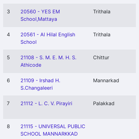
3
20560 - YES EM
Trithala
School,Mattaya
4
20561 - Al Hilal English
Trithala
School
5
21108 - S. M. E. M. H. S.
Chittur
Athicode
6
21109 - Irshad H.
Mannarkad
S.Changaleeri
7
21112 - L. C. V. Pirayiri
Palakkad
8
21115 - UNIVERSAL PUBLIC
SCHOOL MANNARKKAD