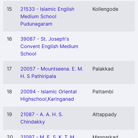
15
21533 - Islamic English
Kollengode
Medium School
Pudunagaram
16
39087 - St. Joseph's
Convent English Medium
School
17
20057 - Mountseena. E. M.
Palakkad
H. S Pathiripala
18
20094 - Islamic Oriental
Pattambi
Highschool,Karinganad
19
21087 - A. A. H. S.
Attappady
Chindakky
20
21097 - M. E. S. K. T. M.
Mannarkad