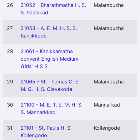
26
21052 - Bharathmatha H. S.
Malampuzha
S. Palakkad
27
21053 - A. E. M. H. S. S.
Malampuzha
Kanjikkode
28
21061 - Kanikkamatha
convent English Medium
Girls' H S S
29
21065 - St. Thomas C. E.
Malampuzha
M. G. H. S. Olavakode
30
21100 - M. E. T. E. M. H. S.
Mannarkad
S. Mannarkkad
31
21101 - St. Pauls H. S.
Kollengode
Kollengode.