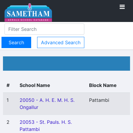
Advanced Search
#
School Name
Block Name
1
20050 - A. H. E. M. H. S.
Pattambi
Ongallur
2
20053 - St. Pauls. H. S.
Pattambi