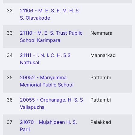
32
21106 - M. E. S. E. M. H. S.
S. Olavakode
33
21110 - M. E. S. Trust Public
Nemmara
School Karimpara
34
21111 - I. N. I. C. H. S.S
Mannarkad
Nattukal
35
20052 - Mariyumma
Pattambi
Memorial Public School
36
20055 - Orphanage. H. S. S
Pattambi
Vallapuzha
37
21070 - Mujahideen H. S.
Palakkad
Parli